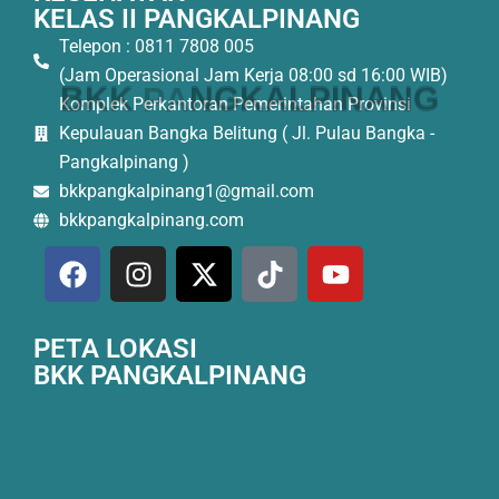
KELAS II PANGKALPINANG
Telepon : 0811 7808 005
(Jam Operasional Jam Kerja 08:00 sd 16:00 WIB)
B
K
K
P
A
N
G
K
A
L
P
I
N
A
N
G
Komplek Perkantoran Pemerintahan Provinsi
Kepulauan Bangka Belitung ( Jl. Pulau Bangka -
Pangkalpinang )
bkkpangkalpinang1@gmail.com
bkkpangkalpinang.com
PETA LOKASI
BKK PANGKALPINANG