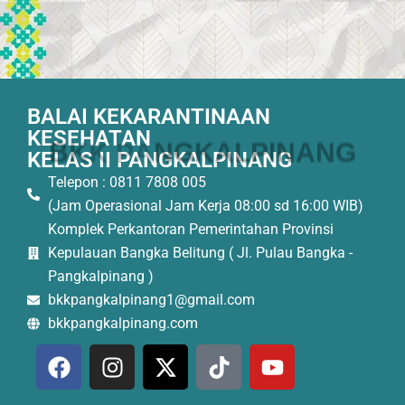
BALAI KEKARANTINAAN
KESEHATAN
B
K
K
P
A
N
G
K
A
L
P
I
N
A
N
G
KELAS II PANGKALPINANG
Telepon : 0811 7808 005
(Jam Operasional Jam Kerja 08:00 sd 16:00 WIB)
Komplek Perkantoran Pemerintahan Provinsi
Kepulauan Bangka Belitung ( Jl. Pulau Bangka -
Pangkalpinang )
bkkpangkalpinang1@gmail.com
bkkpangkalpinang.com