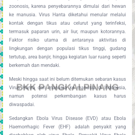
zoonosis, karena penyebarannya dimulai dari hewan
ke manusia. Virus Hanta diketahui menular melalui
kontak dengan tikus atau celurut yang terinfeksi,
termasuk paparan urin, air liur, maupun kotorannya.
Faktor risiko utama di antaranya aktivitas di
lingkungan dengan populasi tikus tinggi, gudang
tertutup, area banjir, hingga kegiatan luar ruang seperti
berkemah dan mendaki.
Meski hingga saat ini belum ditemukan sebaran kasus
B
K
K
P
A
N
G
K
A
L
P
I
N
A
N
G
Virus Hanta dari manusia ke manusia di Indonesia,
namun potensi perkembangan kasus harus
diwaspadai.
Sedangkan Ebola Virus Disease (EVD) atau Ebola
Haemorrhagic Fever (EHF) adalah penyakit yang