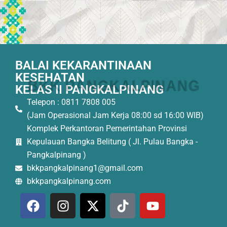
BALAI KEKARANTINAAN
KESEHATAN
B
K
K
P
A
N
G
K
A
L
P
I
N
A
N
G
KELAS II PANGKALPINANG
Telepon : 0811 7808 005
(Jam Operasional Jam Kerja 08:00 sd 16:00 WIB)
Komplek Perkantoran Pemerintahan Provinsi
Kepulauan Bangka Belitung ( Jl. Pulau Bangka -
Pangkalpinang )
bkkpangkalpinang1@gmail.com
bkkpangkalpinang.com