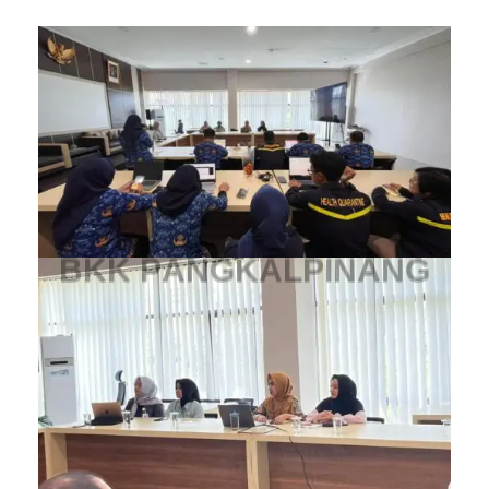
B
K
K
P
A
N
G
K
A
L
P
I
N
A
N
G