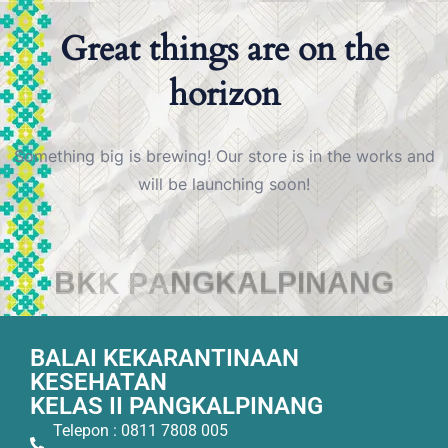
Great things are on the
horizon
Something big is brewing! Our store is in the works and
will be launching soon!
B
K
K
P
A
N
G
K
A
L
P
I
N
A
N
G
BALAI KEKARANTINAAN
KESEHATAN
KELAS II PANGKALPINANG
Telepon : 0811 7808 005