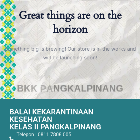
Great things are on the
horizon
Something big is brewing! Our store is in the works and
will be launching soon!
B
K
K
P
A
N
G
K
A
L
P
I
N
A
N
G
BALAI KEKARANTINAAN
KESEHATAN
KELAS II PANGKALPINANG
Telepon : 0811 7808 005