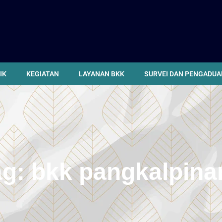
IK
KEGIATAN
LAYANAN BKK
SURVEI DAN PENGADUA
ag:
bkk pangkalpina