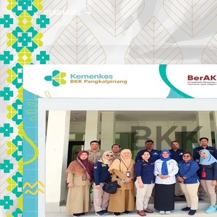
READ MORE
B
K
K