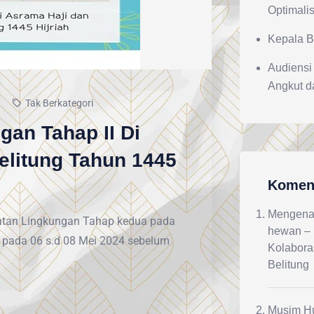
Optimali
Kepala B
Audiensi
Angkut d
Tak Berkategori
gan Tahap II Di
elitung Tahun 1445
Koment
Mengenal
hatan Lingkungan Tahap kedua pada
hewan – 
n pada 06 s.d 08 Mei 2024 sebelum
Kolabora
Belitung
Musim Hu