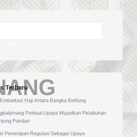
Search
N
A
N
G
s Terbaru
 Embarkasi Haji Antara Bangka Belitung
gkalpinang Perkuat Upaya Wujudkan Pelabuhan
njung Pandan
si Penerapan Regulasi Sebagai Upaya