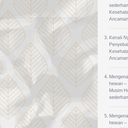
sederhan
Kesehata
Ancaman 
Kenali N
Penyebab
Kesehata
Ancaman 
Mengenal
hewan – 
Musim Hu
sederhan
Mengenal
hewan – 