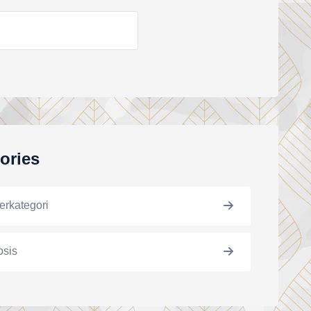
ories
erkategori
osis