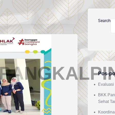
Search
P
A
N
G
K
A
L
P
I
Pos-po
Evaluasi
BKK Pan
Sehat Ta
Koordina