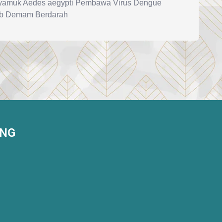
yamuk Aedes aegypti Pembawa Virus Dengue
b Demam Berdarah
ANG