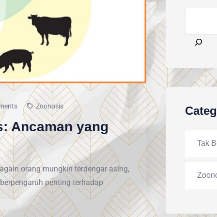
ments
Zoonosis
Categ
s: Ancaman yang
Tak B
again orang mungkin terdengar asing,
Zoon
a berpengaruh penting terhadap