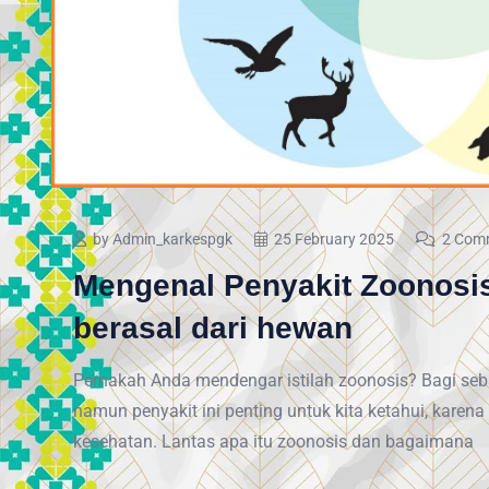
by Admin_karkespgk
25 February 2025
2 Com
Mengenal Penyakit Zoonosi
berasal dari hewan
Pernakah Anda mendengar istilah zoonosis? Bagi seb
namun penyakit ini penting untuk kita ketahui, karen
kesehatan. Lantas apa itu zoonosis dan bagaimana