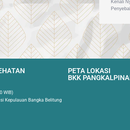
Kenali N
Penyeba
SEHATAN
PETA LOKASI
BKK PANGKALPIN
0 WIB)
si Kepulauan Bangka Belitung