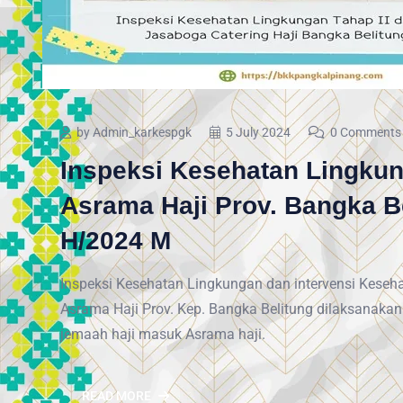
by Admin_karkespgk
5 July 2024
0 Comments
Inspeksi Kesehatan Lingkun
Asrama Haji Prov. Bangka B
H/2024 M
Inspeksi Kesehatan Lingkungan dan intervensi Kese
Asrama Haji Prov. Kep. Bangka Belitung dilaksanaka
jemaah haji masuk Asrama haji.
READ MORE