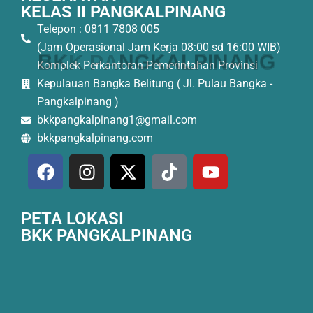
KELAS II PANGKALPINANG
Telepon : 0811 7808 005
(Jam Operasional Jam Kerja 08:00 sd 16:00 WIB)
B
K
K
P
A
N
G
K
A
L
P
I
N
A
N
G
Komplek Perkantoran Pemerintahan Provinsi
Kepulauan Bangka Belitung ( Jl. Pulau Bangka -
Pangkalpinang )
bkkpangkalpinang1@gmail.com
bkkpangkalpinang.com
PETA LOKASI
BKK PANGKALPINANG