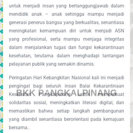
untuk menjadi insan yang bertanggungjawab dalam
mendidik anak – anak sehingga mampu menjadi
generasi penerus bangsa yang berkualitas, senantiasa
meningkatan kemampuan diri untuk menjadi ASN
yang profesional, serta mampu menjaga integritas
dalam menjalankan tugas dan fungsi kekarantinaan
kesehatan, terutama dalam menghadapi tantangan
pelayanan publik yang semakin dinamis.
Peringatan Hari Kebangkitan Nasional kali ini menjadi
pengingat bagi seluruh insan Balai Kekarantinaan
B
K
K
P
A
N
G
K
A
L
P
I
N
A
N
G
Kesehatan Pangkalpinang untuk memperkuat
solidaritas sosial, meningkatkan literasi digital, dan
memastikan bahwa setiap langkah pembangunan
yang diambil senantiasa berorientasi pada kemajuan
bersama..